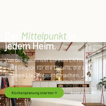
WOHNWELT — KÜCHE
Der
Mittelpunkt
in
jedem Heim.
Von der Kochinsel bis zum Lichtkonzept
– mit Gespür für die Details, die aus
Räumen Lieblingsorte machen.
Küchenplanung starten
Inspiration