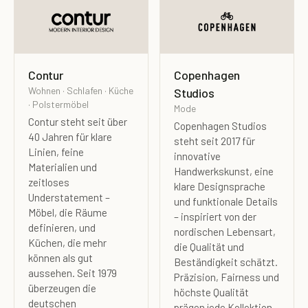
Contur
Copenhagen
Wohnen · Schlafen · Küche
Studios
· Polstermöbel
Mode
Contur steht seit über
Copenhagen Studios
40 Jahren für klare
steht seit 2017 für
Linien, feine
innovative
Materialien und
Handwerkskunst, eine
zeitloses
klare Designsprache
Understatement –
und funktionale Details
Möbel, die Räume
– inspiriert von der
definieren, und
nordischen Lebensart,
Küchen, die mehr
die Qualität und
können als gut
Beständigkeit schätzt.
aussehen. Seit 1979
Präzision, Fairness und
überzeugen die
höchste Qualität
deutschen
prägen jede Kollektion –