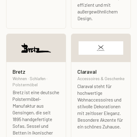
effizient und mit
außergewöhnlichem
Design.
Bretz
Claraval
Wohnen · Schlafen ·
Accessoires & Geschenke
Polstermöbel
Claraval steht für
Bretz ist eine deutsche
hochwertige
Polstermöbel-
Wohnaccessoires und
Manufaktur aus
stilvolle Dekorationen
Gensingen, die seit
mit zeitloser Eleganz.
1895 handgefertigte
Besondere Akzente für
Sofas, Sessel und
ein schönes Zuhause.
Betten in ikonischer