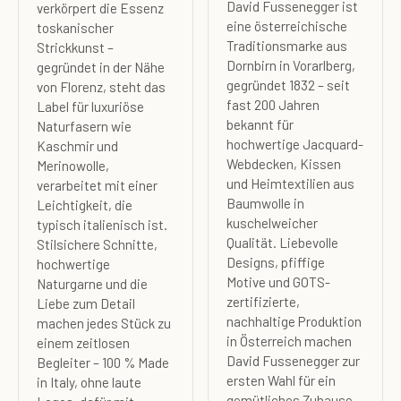
David Fussenegger ist
verkörpert die Essenz
eine österreichische
toskanischer
Traditionsmarke aus
Strickkunst –
Dornbirn in Vorarlberg,
gegründet in der Nähe
gegründet 1832 – seit
von Florenz, steht das
fast 200 Jahren
Label für luxuriöse
bekannt für
Naturfasern wie
hochwertige Jacquard-
Kaschmir und
Webdecken, Kissen
Merinowolle,
und Heimtextilien aus
verarbeitet mit einer
Baumwolle in
Leichtigkeit, die
kuschelweicher
typisch italienisch ist.
Qualität. Liebevolle
Stilsichere Schnitte,
Designs, pfiffige
hochwertige
Motive und GOTS-
Naturgarne und die
zertifizierte,
Liebe zum Detail
nachhaltige Produktion
machen jedes Stück zu
in Österreich machen
einem zeitlosen
David Fussenegger zur
Begleiter – 100 % Made
ersten Wahl für ein
in Italy, ohne laute
gemütliches Zuhause –