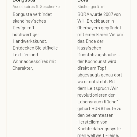
Accessoires & Geschenke
Küchengeräte
Bongusta verbindet
BORA wurde 2007 von
skandinavisches
Willi Bruckbauer in
Design mit
Oberbayern gegründet
hochwertiger
mit einer klaren Vision:
Handwerkskunst.
das Ende der
Entdecken Sie stilvolle
klassischen
Textilien und
Dunstabzugshaube –
Wohnaccessoires mit
der Kochdunst wird
Charakter.
direkt am Topf
abgesaugt, genau dort
wo er entsteht. Mit
dem Leitspruch „Wir
revolutionieren den
Lebensraum Küche"
gehört BORA heute zu
den bekanntesten
Herstellern von
Kochfeldabzugssyste
men weltweit – leise,