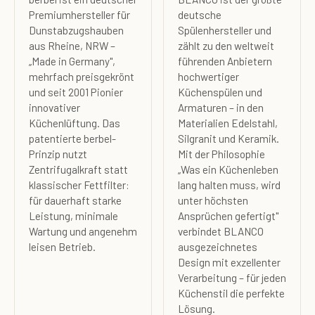
Premiumhersteller für
deutsche
Dunstabzugshauben
Spülenhersteller und
aus Rheine, NRW –
zählt zu den weltweit
„Made in Germany",
führenden Anbietern
mehrfach preisgekrönt
hochwertiger
und seit 2001 Pionier
Küchenspülen und
innovativer
Armaturen – in den
Küchenlüftung. Das
Materialien Edelstahl,
patentierte berbel-
Silgranit und Keramik.
Prinzip nutzt
Mit der Philosophie
Zentrifugalkraft statt
„Was ein Küchenleben
klassischer Fettfilter:
lang halten muss, wird
für dauerhaft starke
unter höchsten
Leistung, minimale
Ansprüchen gefertigt"
Wartung und angenehm
verbindet BLANCO
leisen Betrieb.
ausgezeichnetes
Design mit exzellenter
Verarbeitung – für jeden
Küchenstil die perfekte
Lösung.