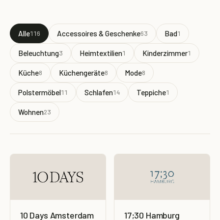
Alle
Accessoires & Geschenke
Bad
116
63
1
Beleuchtung
Heimtextilien
Kinderzimmer
3
1
1
Küche
Küchengeräte
Mode
8
8
8
Polstermöbel
Schlafen
Teppiche
11
14
1
Wohnen
23
10 Days Amsterdam
17;30 Hamburg