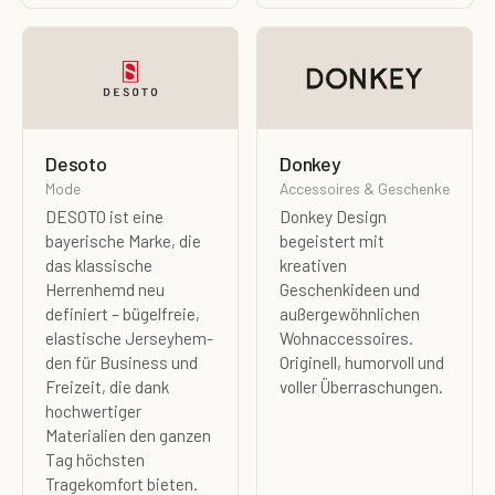
Desoto
Donkey
Mode
Accessoires & Geschenke
DESOTO ist eine
Donkey Design
bayerische Marke, die
begeistert mit
das klassische
kreativen
Herrenhemd neu
Geschenkideen und
definiert – bügelfreie,
außergewöhnlichen
elastische Jerseyhem­
Wohnaccessoires.
den für Business und
Originell, humorvoll und
Freizeit, die dank
voller Überraschungen.
hochwertiger
Materialien den ganzen
Tag höchsten
Tragekomfort bieten.