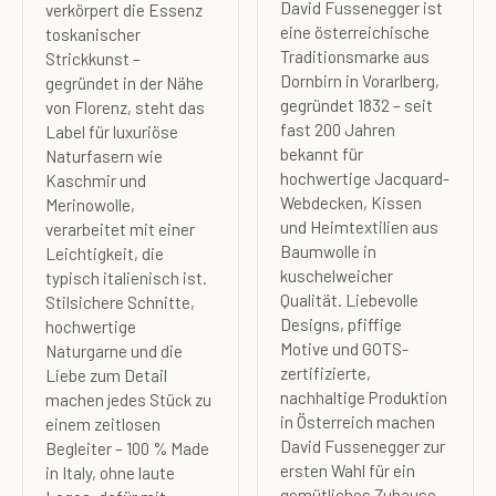
David Fussenegger ist
verkörpert die Essenz
eine österreichische
toskanischer
Traditionsmarke aus
Strickkunst –
Dornbirn in Vorarlberg,
gegründet in der Nähe
gegründet 1832 – seit
von Florenz, steht das
fast 200 Jahren
Label für luxuriöse
bekannt für
Naturfasern wie
hochwertige Jacquard-
Kaschmir und
Webdecken, Kissen
Merinowolle,
und Heimtextilien aus
verarbeitet mit einer
Baumwolle in
Leichtigkeit, die
kuschelweicher
typisch italienisch ist.
Qualität. Liebevolle
Stilsichere Schnitte,
Designs, pfiffige
hochwertige
Motive und GOTS-
Naturgarne und die
zertifizierte,
Liebe zum Detail
nachhaltige Produktion
machen jedes Stück zu
in Österreich machen
einem zeitlosen
David Fussenegger zur
Begleiter – 100 % Made
ersten Wahl für ein
in Italy, ohne laute
gemütliches Zuhause –