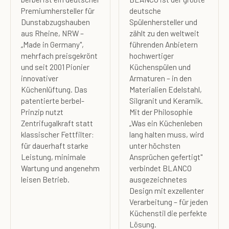
Premiumhersteller für
deutsche
Dunstabzugshauben
Spülenhersteller und
aus Rheine, NRW –
zählt zu den weltweit
„Made in Germany",
führenden Anbietern
mehrfach preisgekrönt
hochwertiger
und seit 2001 Pionier
Küchenspülen und
innovativer
Armaturen – in den
Küchenlüftung. Das
Materialien Edelstahl,
patentierte berbel-
Silgranit und Keramik.
Prinzip nutzt
Mit der Philosophie
Zentrifugalkraft statt
„Was ein Küchenleben
klassischer Fettfilter:
lang halten muss, wird
für dauerhaft starke
unter höchsten
Leistung, minimale
Ansprüchen gefertigt"
Wartung und angenehm
verbindet BLANCO
leisen Betrieb.
ausgezeichnetes
Design mit exzellenter
Verarbeitung – für jeden
Küchenstil die perfekte
Lösung.