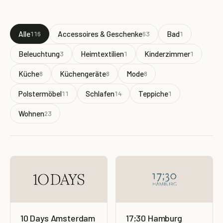
Alle
Accessoires & Geschenke
Bad
116
63
1
Beleuchtung
Heimtextilien
Kinderzimmer
3
1
1
Küche
Küchengeräte
Mode
8
8
8
Polstermöbel
Schlafen
Teppiche
11
14
1
Wohnen
23
10 Days Amsterdam
17;30 Hamburg