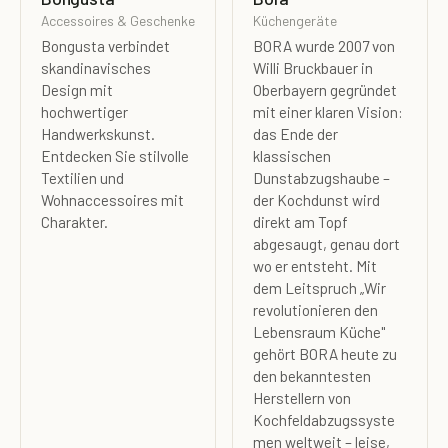
Accessoires & Geschenke
Küchengeräte
Bongusta verbindet
BORA wurde 2007 von
skandinavisches
Willi Bruckbauer in
Design mit
Oberbayern gegründet
hochwertiger
mit einer klaren Vision:
Handwerkskunst.
das Ende der
Entdecken Sie stilvolle
klassischen
Textilien und
Dunstabzugshaube –
Wohnaccessoires mit
der Kochdunst wird
Charakter.
direkt am Topf
abgesaugt, genau dort
wo er entsteht. Mit
dem Leitspruch „Wir
revolutionieren den
Lebensraum Küche"
gehört BORA heute zu
den bekanntesten
Herstellern von
Kochfeldabzugssyste
men weltweit – leise,