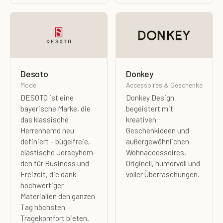
Desoto
Donkey
Mode
Accessoires & Geschenke
DESOTO ist eine
Donkey Design
bayerische Marke, die
begeistert mit
das klassische
kreativen
Herrenhemd neu
Geschenkideen und
definiert – bügelfreie,
außergewöhnlichen
elastische Jerseyhem­
Wohnaccessoires.
den für Business und
Originell, humorvoll und
Freizeit, die dank
voller Überraschungen.
hochwertiger
Materialien den ganzen
Tag höchsten
Tragekomfort bieten.