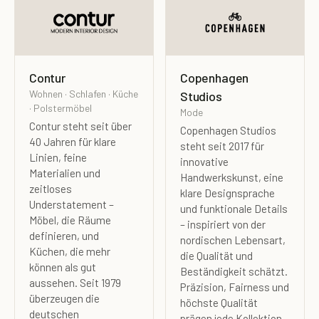
Contur
Copenhagen
Wohnen · Schlafen · Küche
Studios
· Polstermöbel
Mode
Contur steht seit über
Copenhagen Studios
40 Jahren für klare
steht seit 2017 für
Linien, feine
innovative
Materialien und
Handwerkskunst, eine
zeitloses
klare Designsprache
Understatement –
und funktionale Details
Möbel, die Räume
– inspiriert von der
definieren, und
nordischen Lebensart,
Küchen, die mehr
die Qualität und
können als gut
Beständigkeit schätzt.
aussehen. Seit 1979
Präzision, Fairness und
überzeugen die
höchste Qualität
deutschen
prägen jede Kollektion –