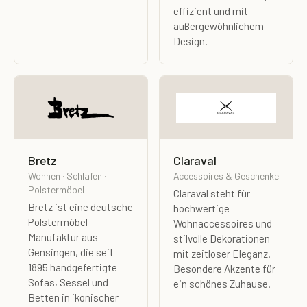
effizient und mit
außergewöhnlichem
Design.
Bretz
Claraval
Wohnen · Schlafen ·
Accessoires & Geschenke
Polstermöbel
Claraval steht für
Bretz ist eine deutsche
hochwertige
Polstermöbel-
Wohnaccessoires und
Manufaktur aus
stilvolle Dekorationen
Gensingen, die seit
mit zeitloser Eleganz.
1895 handgefertigte
Besondere Akzente für
Sofas, Sessel und
ein schönes Zuhause.
Betten in ikonischer