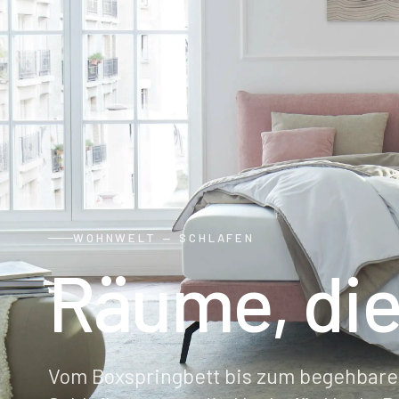
WOHNWELT — SCHLAFEN
Räume, di
Vom Boxspringbett bis zum begehbare
Schlafkonzepte, die Nacht für Nacht 
Beratung starten
Inspiration