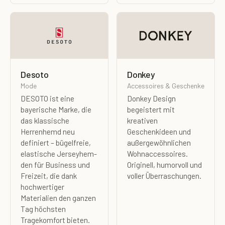
Desoto
Donkey
Mode
Accessoires & Geschenke
DESOTO ist eine
Donkey Design
bayerische Marke, die
begeistert mit
das klassische
kreativen
Herrenhemd neu
Geschenkideen und
definiert – bügelfreie,
außergewöhnlichen
elastische Jerseyhem­
Wohnaccessoires.
den für Business und
Originell, humorvoll und
Freizeit, die dank
voller Überraschungen.
hochwertiger
Materialien den ganzen
Tag höchsten
Tragekomfort bieten.