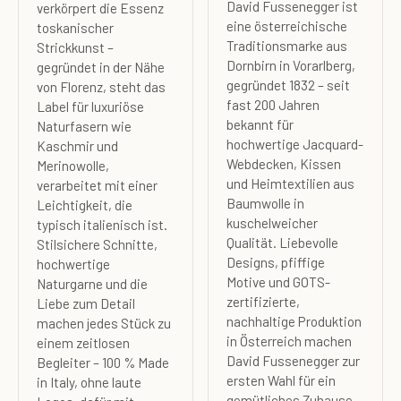
David Fussenegger ist
verkörpert die Essenz
eine österreichische
toskanischer
Traditionsmarke aus
Strickkunst –
Dornbirn in Vorarlberg,
gegründet in der Nähe
gegründet 1832 – seit
von Florenz, steht das
fast 200 Jahren
Label für luxuriöse
bekannt für
Naturfasern wie
hochwertige Jacquard-
Kaschmir und
Webdecken, Kissen
Merinowolle,
und Heimtextilien aus
verarbeitet mit einer
Baumwolle in
Leichtigkeit, die
kuschelweicher
typisch italienisch ist.
Qualität. Liebevolle
Stilsichere Schnitte,
Designs, pfiffige
hochwertige
Motive und GOTS-
Naturgarne und die
zertifizierte,
Liebe zum Detail
nachhaltige Produktion
machen jedes Stück zu
in Österreich machen
einem zeitlosen
David Fussenegger zur
Begleiter – 100 % Made
ersten Wahl für ein
in Italy, ohne laute
gemütliches Zuhause –