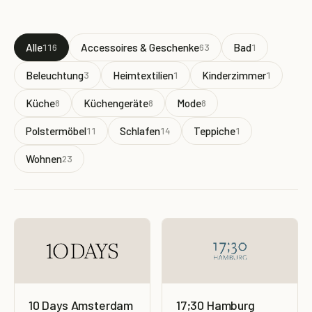
Alle
Accessoires & Geschenke
Bad
116
63
1
Beleuchtung
Heimtextilien
Kinderzimmer
3
1
1
Küche
Küchengeräte
Mode
8
8
8
Polstermöbel
Schlafen
Teppiche
11
14
1
Wohnen
23
10 Days Amsterdam
17;30 Hamburg