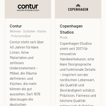
Contur
Copenhagen
Wohnen · Schlafen · Küche
Studios
· Polstermöbel
Mode
Contur steht seit über
Copenhagen Studios
40 Jahren für klare
steht seit 2017 für
Linien, feine
innovative
Materialien und
Handwerkskunst, eine
zeitloses
klare Designsprache
Understatement –
und funktionale Details
Möbel, die Räume
– inspiriert von der
definieren, und
nordischen Lebensart,
Küchen, die mehr
die Qualität und
können als gut
Beständigkeit schätzt.
aussehen. Seit 1979
Präzision, Fairness und
überzeugen die
höchste Qualität
deutschen
prägen jede Kollektion –