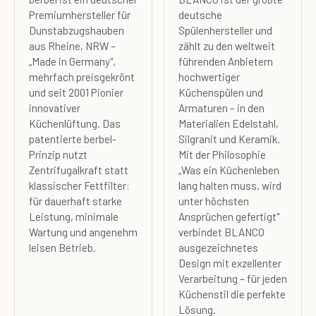
Premiumhersteller für
deutsche
Dunstabzugshauben
Spülenhersteller und
aus Rheine, NRW –
zählt zu den weltweit
„Made in Germany",
führenden Anbietern
mehrfach preisgekrönt
hochwertiger
und seit 2001 Pionier
Küchenspülen und
innovativer
Armaturen – in den
Küchenlüftung. Das
Materialien Edelstahl,
patentierte berbel-
Silgranit und Keramik.
Prinzip nutzt
Mit der Philosophie
Zentrifugalkraft statt
„Was ein Küchenleben
klassischer Fettfilter:
lang halten muss, wird
für dauerhaft starke
unter höchsten
Leistung, minimale
Ansprüchen gefertigt"
Wartung und angenehm
verbindet BLANCO
leisen Betrieb.
ausgezeichnetes
Design mit exzellenter
Verarbeitung – für jeden
Küchenstil die perfekte
Lösung.