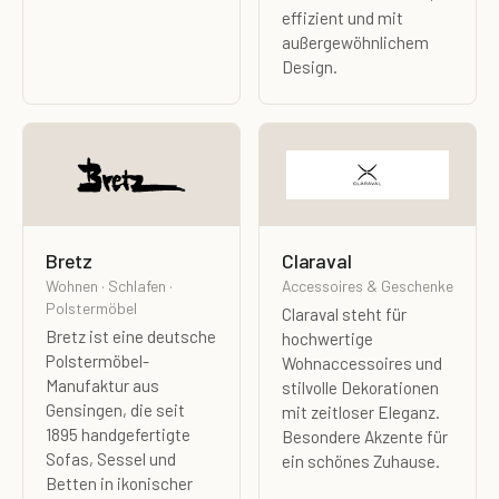
effizient und mit
außergewöhnlichem
Design.
Bretz
Claraval
Wohnen · Schlafen ·
Accessoires & Geschenke
Polstermöbel
Claraval steht für
Bretz ist eine deutsche
hochwertige
Polstermöbel-
Wohnaccessoires und
Manufaktur aus
stilvolle Dekorationen
Gensingen, die seit
mit zeitloser Eleganz.
1895 handgefertigte
Besondere Akzente für
Sofas, Sessel und
ein schönes Zuhause.
Betten in ikonischer