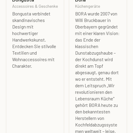
Accessoires & Geschenke
Küchengeräte
Bongusta verbindet
BORA wurde 2007 von
skandinavisches
Willi Bruckbauer in
Design mit
Oberbayern gegründet
hochwertiger
mit einer klaren Vision:
Handwerkskunst.
das Ende der
Entdecken Sie stilvolle
klassischen
Textilien und
Dunstabzugshaube –
Wohnaccessoires mit
der Kochdunst wird
Charakter.
direkt am Topf
abgesaugt, genau dort
wo er entsteht. Mit
dem Leitspruch „Wir
revolutionieren den
Lebensraum Küche"
gehört BORA heute zu
den bekanntesten
Herstellern von
Kochfeldabzugssyste
men weltweit – leise,