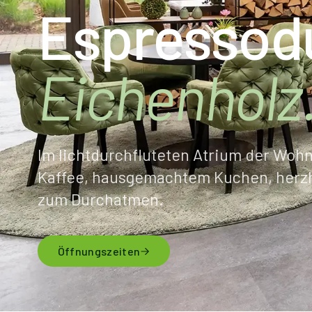
Espressod
Eichenholz
Im lichtdurchfluteten Atrium der Wohn
Kaffee, hausgemachtem Kuchen, herzha
zum Durchatmen.
Öffnungszeiten