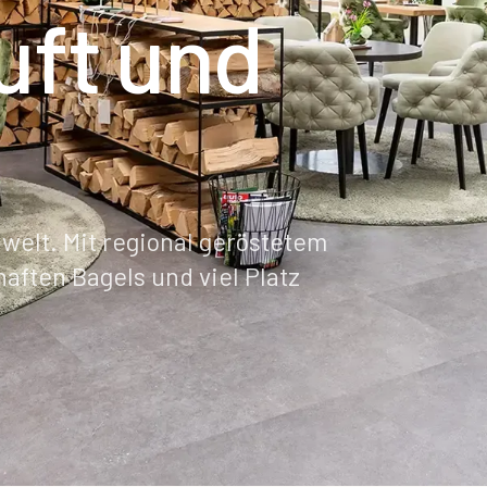
uft und
.
welt. Mit regional geröstetem
ften Bagels und viel Platz